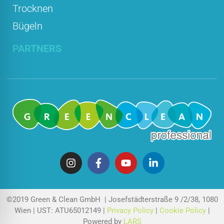
Trocknen
Bügeln
PARTNERS
©2019 Green & Clean GmbH | Josefstädterstraße 9 /2/38, 1080
Wien | UST: ATU65012149 |
Privacy Policy
|
Cookie Policy
|
Powered by
LARS